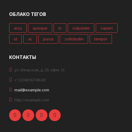
ОБЛАКО ТЕГОВ
arcu
quisque
in
vulputate
sapien
id
ac
purus
sollicitudin
tempor
КОНТАКТЫ
ул. Ижорская, д. 29, офис 13
+1 (234) 567-89-00
mail@example.com
http://example.com