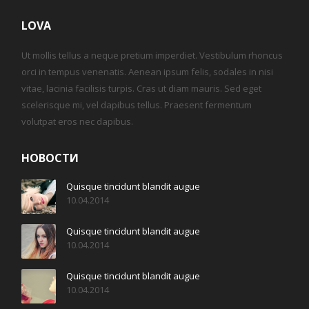
LOVA
Ut mollis tellus a neque pretium imperdiet. Vestibulum rhoncus
orci in tempus venenatis. Aenean ipsum felis, sodales in nisi
vitae, lacinia facilisis turpis. Cras ut diam mauris. Sed eget
scelerisque mi, vel dapibus tellus. Praesent fermentum
volutpat eros nec dapibus.
НОВОСТИ
Quisque tincidunt blandit augue
10.04.2014
Quisque tincidunt blandit augue
10.04.2014
Quisque tincidunt blandit augue
10.04.2014