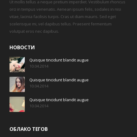
Ut mollis tellus a neque pretium imperdiet. Vestibulum rhoncus
orci in tempus venenatis. Aenean ipsum felis, sodales in nisi
vitae, lacinia facilisis turpis. Cras ut diam mauris. Sed eget
scelerisque mi, vel dapibus tellus. Praesent fermentum
volutpat eros nec dapibus.
НОВОСТИ
Quisque tincidunt blandit augue
10.04.2014
Quisque tincidunt blandit augue
10.04.2014
Quisque tincidunt blandit augue
10.04.2014
ОБЛАКО ТЕГОВ