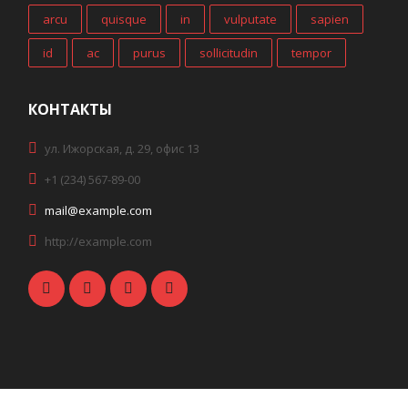
arcu
quisque
in
vulputate
sapien
id
ac
purus
sollicitudin
tempor
КОНТАКТЫ
ул. Ижорская, д. 29, офис 13
+1 (234) 567-89-00
mail@example.com
http://example.com