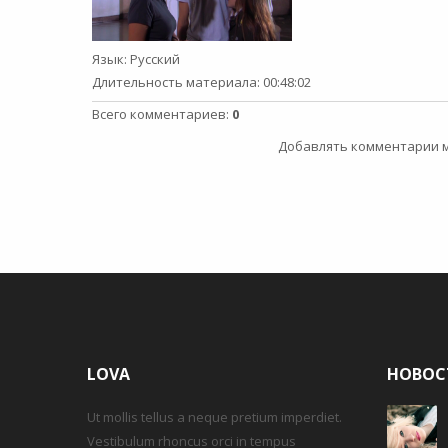
Язык
: Русский
Длительность материала
: 00:48:02
Всего комментариев
:
0
Добавлять комментарии м
LOVA
НОВОС
Ut mollis tellus a neque pretium imperdiet.
Vestibulum rhoncus orci in tempus