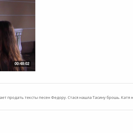
00:48:02
ешает продать тексты песен Федору. Стася нашла Тасину брошь. Катя