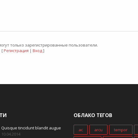
огут только зарегистрированные пользователи.
[
Регистрация
|
Вход
]
ТИ
ОБЛАКО ТЕГОВ
Quisque tincidunt blandit augue
ac
arcu
tempor
10.04.2014